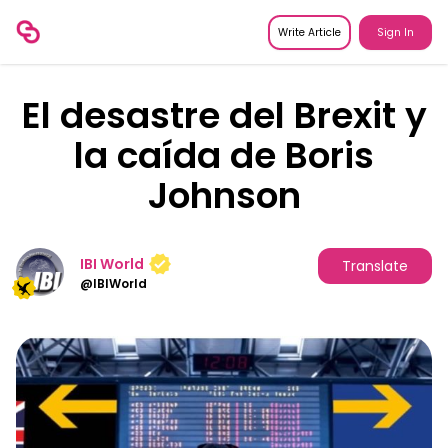
Write Article
Sign In
El desastre del Brexit y
la caída de Boris
Johnson
IBI World
Translate
@
IBIWorld