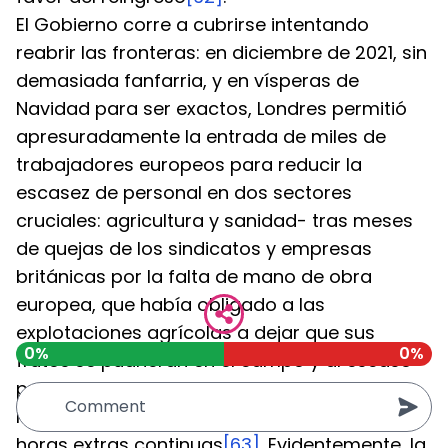
El Gobierno corre a cubrirse intentando 
reabrir las fronteras: en diciembre de 2021, sin 
demasiada fanfarria, y en vísperas de 
Navidad para ser exactos, Londres permitió 
apresuradamente la entrada de miles de 
trabajadores europeos para reducir la 
escasez de personal en dos sectores 
cruciales: agricultura y sanidad- tras meses 
de quejas de los sindicatos y empresas 
británicas por la falta de mano de obra 
europea, que había obligado a las 
explotaciones agrícolas a dejar que sus 
0%
0%
frutos se pudrieran en el campo y al escaso 
personal que trabajaba en residencias y 
hospitales a asumir turnos agotadores y 
horas extras continuas
[63]
. Evidentemente, la 