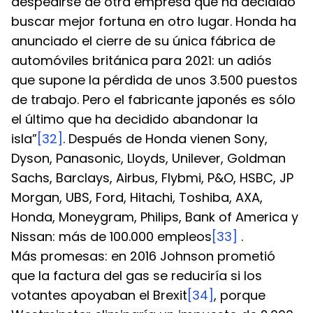
despedirse de otra empresa que ha decidido 
buscar mejor fortuna en otro lugar. Honda ha 
anunciado el cierre de su única fábrica de 
automóviles británica para 2021: un adiós 
que supone la pérdida de unos 3.500 puestos 
de trabajo. Pero el fabricante japonés es sólo 
el último que ha decidido abandonar la 
isla”
[32]
. Después de Honda vienen Sony, 
Dyson, Panasonic, Lloyds, Unilever, Goldman 
Sachs, Barclays, Airbus, Flybmi, P&O, HSBC, JP 
Morgan, UBS, Ford, Hitachi, Toshiba, AXA, 
Honda, Moneygram, Philips, Bank of America y 
Nissan: más de 100.000 empleos
[33]
 .
Más promesas: en 2016 Johnson prometió 
que la factura del gas se reduciría si los 
votantes apoyaban el Brexit
[34]
, porque 