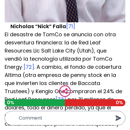
     Nicholas “Nick” Falla
[71]
El desastre de TomCo se anuncia con otra 
desventura financiera: la de Red Leaf 
Resources Llc Salt Lake City (Utah), que 
vendió la tecnología utilizada por TomCo 
Energy 
[72]
. A cambio, el fondo de cobertura 
Altima (otra empresa de penny stock en la 
que invierten los clientes de Baccata 
Trustees) y Kenglo One compraron el 24% de 
Red Leaf Resources
[73]
 por 31 millones de 
0%
0%
dólares, todo el dinero perdido, ya que el 
proyecto minero de Red Leaf es tan 
contaminante que primero fue bloqueado y 