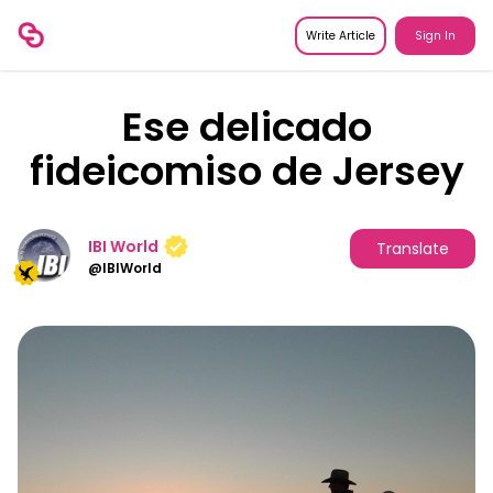
Write Article
Sign In
Ese delicado
fideicomiso de Jersey
IBI World
Translate
@
IBIWorld