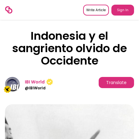
Write Article
Sign In
Indonesia y el
sangriento olvido de
Occidente
IBI World
Translate
@
IBIWorld