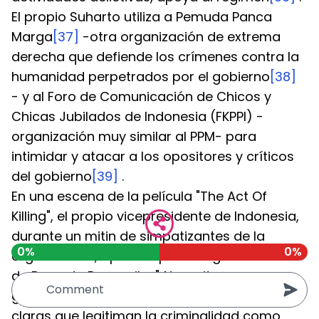
El propio Suharto utiliza a Pemuda Panca 
Marga
[37]
 -otra organización de extrema 
derecha que defiende los crímenes contra la 
humanidad perpetrados por el gobierno
[38]
- y al Foro de Comunicación de Chicos y 
Chicas Jubilados de Indonesia (FKPPI) -
organización muy similar al PPM- para 
intimidar y atacar a los opositores y críticos 
del gobierno
[39]
 .
En una escena de la película "The Act Of 
Killing", el propio vicepresidente de Indonesia, 
durante un mitin de simpatizantes de la 
0%
0%
organización, aparece para elogiar la labor 
de Pemuda Pancasila: "¡Necesitamos 
gángsters para hacer las cosas!", palabras 
claras que legitiman la criminalidad como 