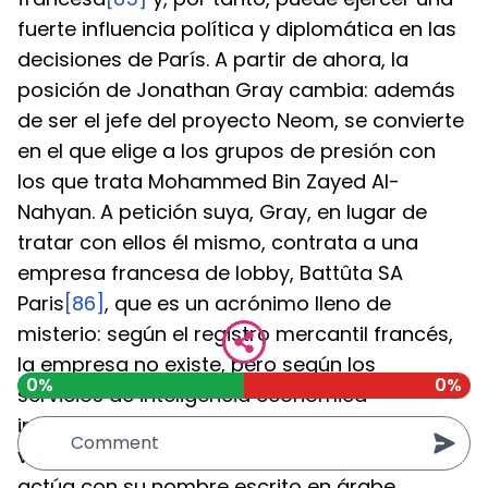
fuerte influencia política y diplomática en las 
decisiones de París. A partir de ahora, la 
posición de Jonathan Gray cambia: además 
de ser el jefe del proyecto Neom, se convierte 
en el que elige a los grupos de presión con 
los que trata Mohammed Bin Zayed Al-
Nahyan. A petición suya, Gray, en lugar de 
tratar con ellos él mismo, contrata a una 
empresa francesa de lobby, Battûta SA 
Paris
[86]
, que es un acrónimo lleno de 
misterio: según el registro mercantil francés, 
la empresa no existe, pero según los 
0%
0%
servicios de inteligencia económica 
internacional tiene su sede en París y un 
volumen de negocio multimillonario, aunque 
actúa con su nombre escrito en árabe 