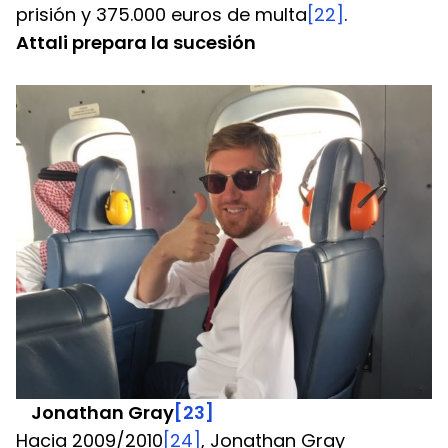
prisión y 375.000 euros de multa
[22]
.
Attali prepara la sucesión
Jonathan Gray
[23]
Hacia 2009/2010
[24]
, Jonathan Gray 