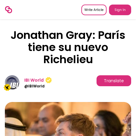
Write Article
Sign In
Jonathan Gray: París
tiene su nuevo
Richelieu
IBI World
Translate
@
IBIWorld