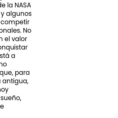
de la NASA 
 y algunos 
 competir 
onales. No 
 el valor 
onquistar 
tá a 
no 
que, para 
 antigua, 
hoy 
sueño, 
e 