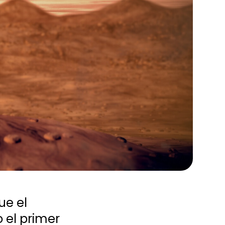
e el 
el primer 