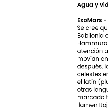
Agua y vi
ExoMars -
Se cree qu
Babilonia e
Hammurabi.
atención a
movían en 
después, l
celestes e
el latín (p
otras leng
marcado to
llamen Roj