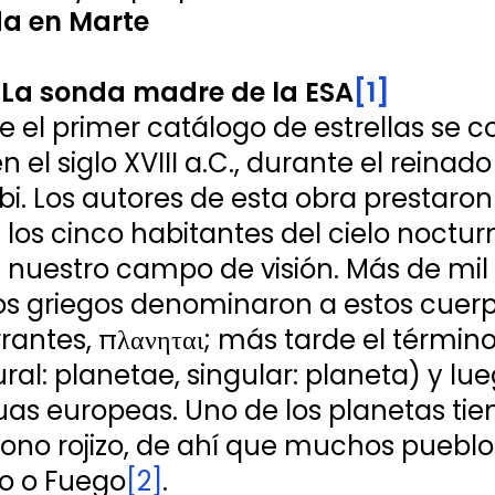
da en Marte
 La sonda madre de la ESA
[1]
e el primer catálogo de estrellas se c
n el siglo XVIII a.C., durante el reinado
 Los autores de esta obra prestaron 
 los cinco habitantes del cielo noctur
nuestro campo de visión. Más de mil
os griegos denominaron a estos cuerp
rrantes, πλανηται; más tarde el término
lural: planetae, singular: planeta) y lu
uas europeas. Uno de los planetas tie
no rojizo, de ahí que muchos pueblos
o o Fuego
[2]
.