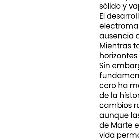
sólido y v
El desarro
electromag
ausencia d
Mientras t
horizontes 
Sin embar
fundamenta
cero ha ma
de la hist
cambios ra
aunque las
de Marte e
vida perma