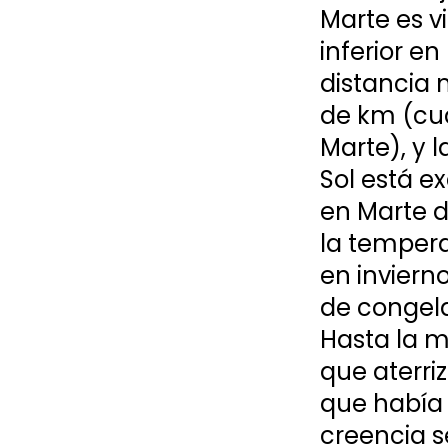
Marte es vi
inferior en 
distancia 
de km (cua
Marte), y 
Sol está e
en Marte d
la tempera
en inviern
de congela
Hasta la m
que aterri
que había 
creencia s