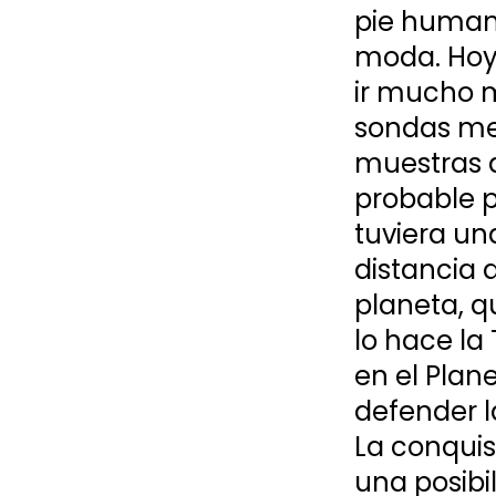
pie humano
moda. Hoy e
ir mucho m
sondas mec
muestras d
probable p
tuviera un
distancia 
planeta, q
lo hace la
en el Plan
defender l
La conquis
una posibil