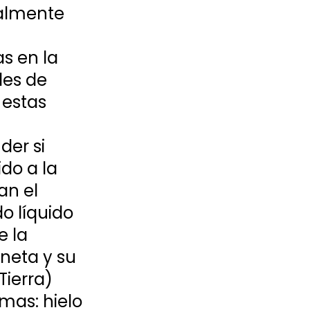
ialmente 
s en la 
les de 
estas 
er si 
do a la 
an el 
o líquido 
 la 
neta y su 
ierra) 
mas: hielo 