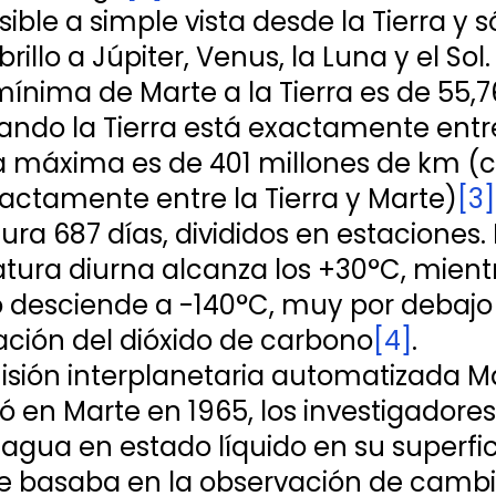
sible a simple vista desde la Tierra y s
brillo a Júpiter, Venus, la Luna y el Sol.
mínima de Marte a la Tierra es de 55,7
ndo la Tierra está exactamente entre 
la máxima es de 401 millones de km (
xactamente entre la Tierra y Marte)
[3]
ura 687 días, divididos en estaciones. 
tura diurna alcanza los +30°C, mient
o desciende a -140°C, muy por debajo
ción del dióxido de carbono
[4]
.
isión interplanetaria automatizada Ma
zó en Marte en 1965, los investigadores
agua en estado líquido en su superfici
e basaba en la observación de cambi