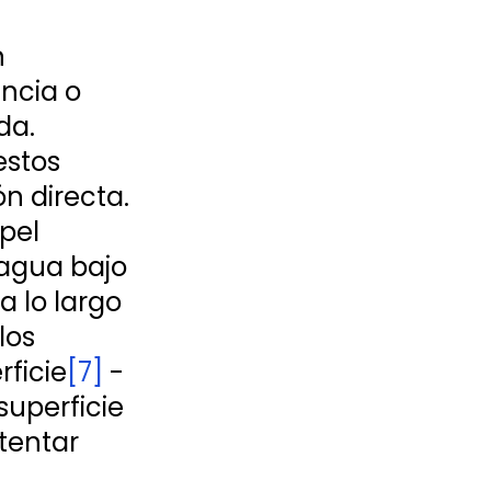
 
ncia o 
da. 
estos 
n directa. 
pel 
agua bajo 
 lo largo 
los 
rficie
[7]
 - 
uperficie 
tentar 