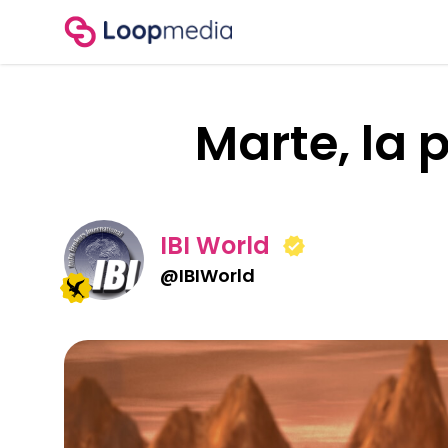
Marte, la 
IBI World
@
IBIWorld