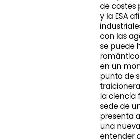
de costes 
y la ESA af
industrial
con las ag
se puede h
romántico 
en un mome
punto de s
traicioner
la ciencia
sede de un
presenta 
una nueva 
entender c