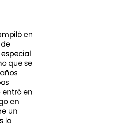
ompiló en 
 de 
especial 
no que se 
 años 
os 
 entró en 
ego en 
ne un 
 lo 