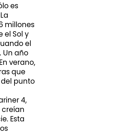
ólo es 
 La 
6 millones 
el Sol y 
cuando el 
. Un año 
En verano, 
ras que 
 del punto 
riner 4, 
 creían 
e. Esta 
os 