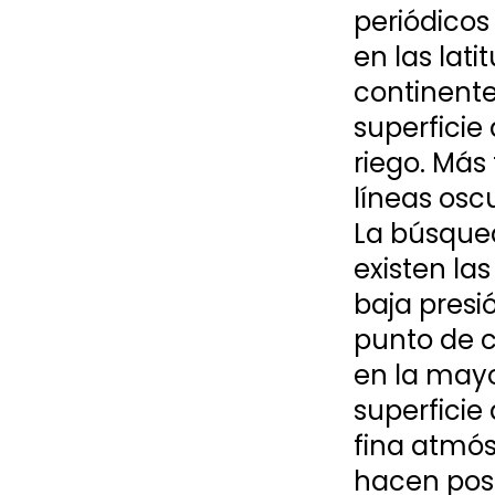
periódicos
en las lati
continente
superficie
riego. Más
líneas osc
La búsqued
existen las
baja presi
punto de c
en la mayo
superficie
fina atmós
hacen posi