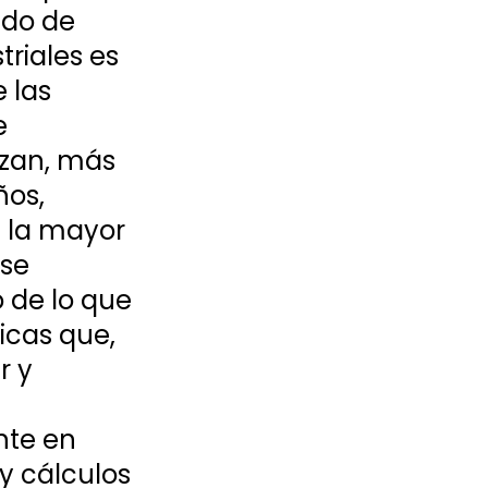
ado de 
riales es 
 las 
e 
zan, más 
os, 
 la mayor 
se 
 de lo que 
icas que, 
r y 
nte en 
y cálculos 