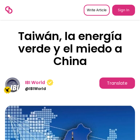
Write Article
Sign In
Taiwán, la energía
verde y el miedo a
China
IBI World
Translate
@
IBIWorld