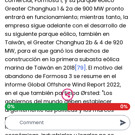
comercial, Formosa 1, y su parque eólico 
Greater Changhua 1 & 2a de 900 MW pronto 
entrará en funcionamiento; mientras tanto, la 
empresa sigue adelante con el desarrollo de 
su siguiente parque eólico, también en 
Taiwán, el Greater Changhua 2b & 4 de 920 
MW, para el que ganó los derechos de 
construcción en la primera subasta eólica 
marina de Taiwán en 2018
[79]
. El motivo del 
abandono de Formosa 3 se resume en el 
informe Global Offshore Wind Report 2022, 
en el que también participa Ørsted: "Los 
gobiernos del mundo deben establecer 
0%
0%
urgentemente las políticas y los marcos 
normativos para cumplir sus promesas"
[80]
, 
lo que significa que las promesas 