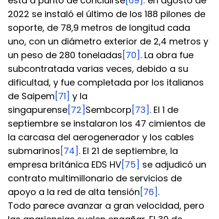
está a punto de concluirse
[69]
: en agosto de 
2022 se instaló el último de los 188 pilones de 
soporte, de 78,9 metros de longitud cada 
uno, con un diámetro exterior de 2,4 metros y 
un peso de 280 toneladas
[70]
. La obra fue 
subcontratada varias veces, debido a su 
dificultad, y fue completada por los italianos 
de Saipem
[71]
 y la 
singapurense
[72]
Sembcorp
[73]
. El 1 de 
septiembre se instalaron los 47 cimientos de 
la carcasa del aerogenerador y los cables 
submarinos
[74]
. El 21 de septiembre, la 
empresa británica EDS HV
[75]
 se adjudicó un 
contrato multimillonario de servicios de 
apoyo a la red de alta tensión
[76]
.
Todo parece avanzar a gran velocidad, pero 