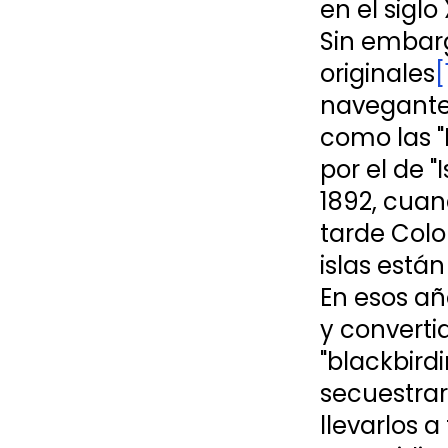
en el siglo
Sin embarg
originales
[
navegantes
como las "
por el de "I
1892, cuan
tarde Colon
islas está
En esos añ
y converti
"blackbird
secuestrar
llevarlos a