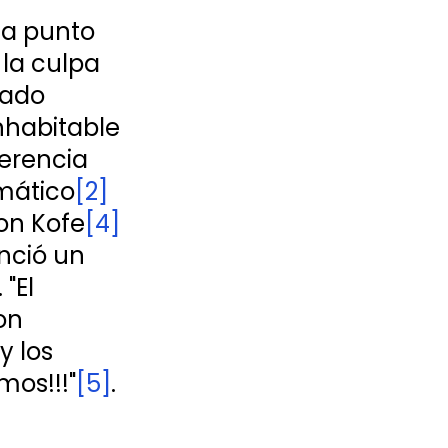
 a punto 
 la culpa 
sado 
nhabitable 
ferencia 
mático
[2]
on Kofe
[4]
nció un 
"El 
on 
 los 
mos!!!"
[5]
.