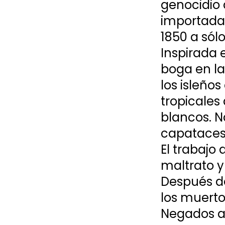
genocidio 
importadas
1850 a sól
Inspirada e
boga en la 
los isleño
tropicales
blancos. N
capataces 
El trabajo 
maltrato y 
Después de
los muerto
Negados a 