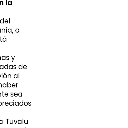
 la 
del 
nía, a 
tá 
as y 
eadas de 
ón al 
 haber 
nte sea 
preciados 
a Tuvalu 