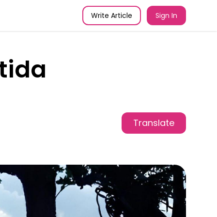
Write Article
Sign In
tida
Translate