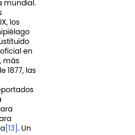
pa mundial. 
 
X, los 
ipiélago 
stituido 
oficial en 
, más 
e 1877, las 
eportados 
 
ara 
ara 
ia
[13]
. Un 