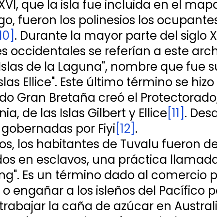
 XVI, que la isla fue incluida en el ma
o, fueron los polinesios los ocupantes
10]
. Durante la mayor parte del siglo XI
 occidentales se referían a este arch
Islas de la Laguna", nombre que fue su
slas Ellice". Este último término se hizo 
do Gran Bretaña creó el Protectorado
ia, de las Islas Gilbert y Ellice
[11]
. Desd
n gobernadas por Fiyi
[12]
.
os, los habitantes de Tuvalu fueron d
dos en esclavos, una práctica llamada
ing". Es un término dado al comercio p
 o engañar a los isleños del Pacífico p
 trabajar la caña de azúcar en Austral