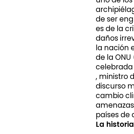
archipiéla
de ser engu
es de la c
daños irre
la nación 
de la ONU 
celebrada
, ministro
discurso m
cambio cli
amenazas m
países de a
La histori