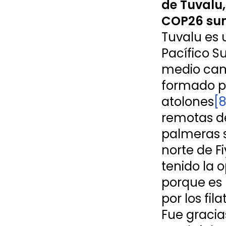
de Tuvalu,
COP26 sum
Tuvalu es 
Pacífico S
medio cami
formado po
atolones
[8
remotas de
palmeras s
norte de Fi
tenido la 
porque es 
por los fil
Fue gracia