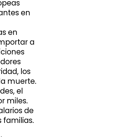
opeas 
antes en 
as en 
importar a 
iciones 
adores 
dad, los 
la muerte. 
des, el 
r miles. 
larios de 
familias. 
 