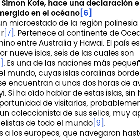
 Simon Kofe, hace una declaración en
ergido en el océano
[6]
un microestado de la región polinesia 
ur
[7]
. Pertenece al continente de Ocea
no entre Australia y Hawai. El país es
r nueve islas, seis de las cuales son 
]
. Es una de las naciones más pequeñ
l mundo, cuyas islas coralinas bord
e encuentran a unas dos horas de avi
yi. Si ha oído hablar de estas islas, sin
oportunidad de visitarlas, probableme
un coleccionista de sus sellos, muy a
atelistas de todo el mundo
[9]
.
s a los europeos, que navegaron hast