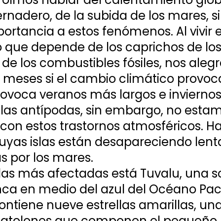
rnadero, de la subida de los mares, si
ortancia a estos fenómenos. Al vivir e
que depende de los caprichos de los
e los combustibles fósiles, nos aleg
s meses si el cambio climático provoca
ovoca veranos más largos e invierno
 las antípodas, sin embargo, no estam
con estos trastornos atmosféricos. Ha
uyas islas están desapareciendo len
 por los mares.
islas más afectadas está Tuvalu, una s
ca en medio del azul del Océano Pacíf
ntiene nueve estrellas amarillas, un
s atolones que componen el pequeño 