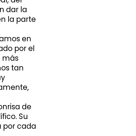
n dar la 
n la parte 
 
ramos en 
do por el 
s más 
os tan 
y 
tamente, 
onrisa de 
ico. Su 
a por cada 