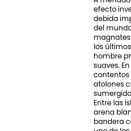
efecto inve
debida imp
del mundo 
magnates d
los último
hombre pr
suaves. En
contentos 
atolones c
sumergidas
Entre las 
arena blan
bandera co
uno de lo