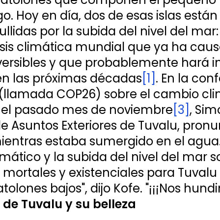
go. Hoy en día, dos de esas islas están
llidas por la subida del nivel del mar:
risis climática mundial que ya ha cau
versibles y que probablemente hará i
en las próximas décadas
[1]
. En la con
(llamada COP26) sobre el cambio cli
 el pasado mes de noviembre
[3]
, Sim
 de Asuntos Exteriores de Tuvalu, pronu
ientras estaba sumergido en el agua. 
mático y la subida del nivel del mar s
ortales y existenciales para Tuvalu y
tolones bajos", dijo Kofe. "¡¡¡Nos hundi
a de Tuvalu y su belleza