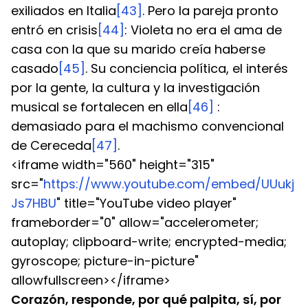
exiliados en Italia
[43]
. Pero la pareja pronto 
entró en crisis
[44]
: Violeta no era el ama de 
casa con la que su marido creía haberse 
casado
[45]
. Su conciencia política, el interés 
por la gente, la cultura y la investigación 
musical se fortalecen en ella
[46]
 : 
demasiado para el machismo convencional 
de Cereceda
[47]
.
<iframe width="560" height="315" 
src="
https://www.youtube.com/embed/UUukj
Js7HBU
" title="YouTube video player" 
frameborder="0" allow="accelerometer; 
autoplay; clipboard-write; encrypted-media; 
gyroscope; picture-in-picture" 
allowfullscreen></iframe>
Corazón, responde, por qué palpita, sí, por 