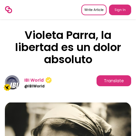
Write Article
Sign In
Violeta Parra, la
libertad es un dolor
absoluto
IBI World
Translate
@
IBIWorld