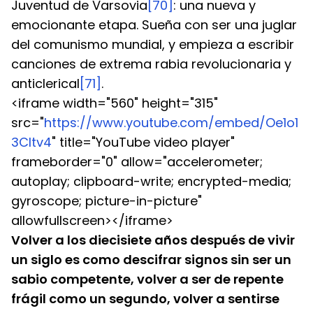
Juventud de Varsovia
[70]
: una nueva y 
emocionante etapa. Sueña con ser una juglar 
del comunismo mundial, y empieza a escribir 
canciones de extrema rabia revolucionaria y 
anticlerical
[71]
.
<iframe width="560" height="315" 
src="
https://www.youtube.com/embed/Oe1o1
3CItv4
" title="YouTube video player" 
frameborder="0" allow="accelerometer; 
autoplay; clipboard-write; encrypted-media; 
gyroscope; picture-in-picture" 
allowfullscreen></iframe>
Volver a los diecisiete años después de vivir 
un siglo es como descifrar signos sin ser un 
sabio competente, volver a ser de repente 
frágil como un segundo, volver a sentirse 