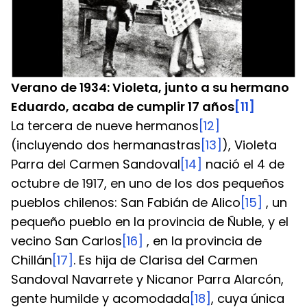
Verano de 1934: Violeta, junto a su hermano 
Eduardo, acaba de cumplir 17 años
[11]
La tercera de nueve hermanos
[12]
(incluyendo dos hermanastras
[13]
), Violeta 
Parra del Carmen Sandoval
[14]
 nació el 4 de 
octubre de 1917, en uno de los dos pequeños 
pueblos chilenos: San Fabián de Alico
[15]
 , un 
pequeño pueblo en la provincia de Ñuble, y el 
vecino San Carlos
[16]
 , en la provincia de 
Chillán
[17]
. Es hija de Clarisa del Carmen 
Sandoval Navarrete y Nicanor Parra Alarcón, 
gente humilde y acomodada
[18]
, cuya única 